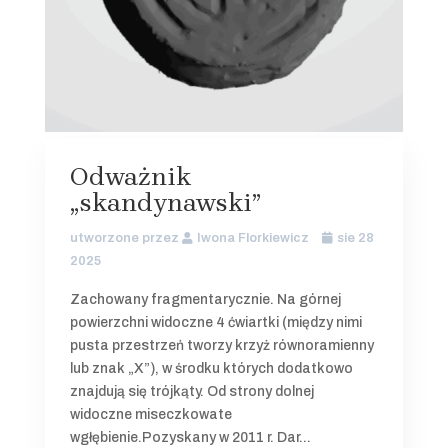
Odważnik
„skandynawski”
utworzone przez
Iwona Florkiewicz
sie 28
2025
Zachowany fragmentarycznie. Na górnej
powierzchni widoczne 4 ćwiartki (między nimi
pusta przestrzeń tworzy krzyż równoramienny
lub znak „X”), w środku których dodatkowo
znajdują się trójkąty. Od strony dolnej
widoczne miseczkowate
wgłębienie.Pozyskany w 2011 r. Dar...