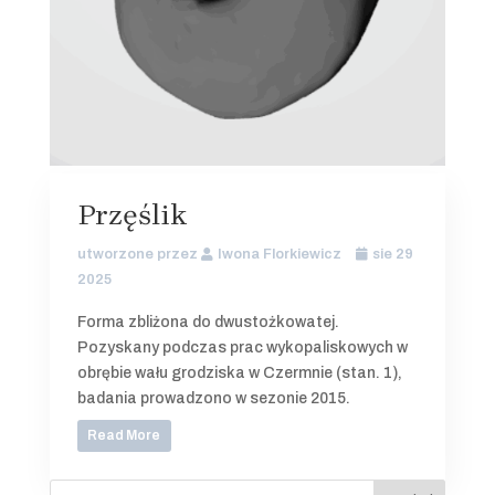
Przęślik
utworzone przez
Iwona Florkiewicz
sie 29
2025
Forma zbliżona do dwustożkowatej.
Pozyskany podczas prac wykopaliskowych w
obrębie wału grodziska w Czermnie (stan. 1),
badania prowadzono w sezonie 2015.
Read More