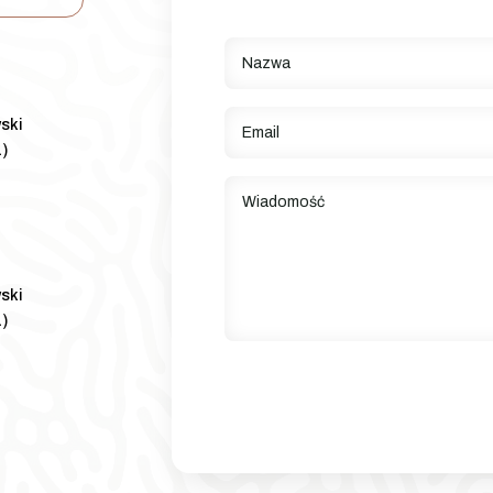
ski
a)
ski
a)