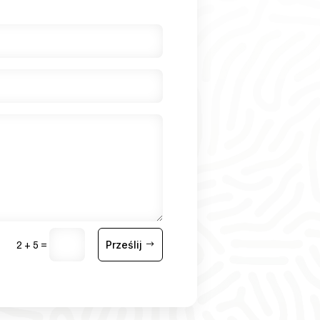
Prześlij
=
2 + 5