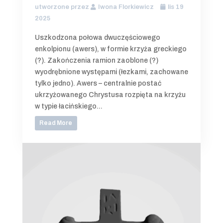
utworzone przez
Iwona Florkiewicz
lis 19
2025
Uszkodzona połowa dwuczęściowego
enkolpionu (awers), w formie krzyża greckiego
(?). Zakończenia ramion zaoblone (?)
wyodrębnione występami (łezkami, zachowane
tylko jedno). Awers – centralnie postać
ukrzyżowanego Chrystusa rozpięta na krzyżu
w typie łacińskiego...
Read More