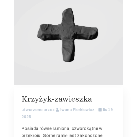
Krzyżyk-zawieszka
utworzone przez
Iwona Florkiewicz
lis 19
2025
Posiada równe ramiona, czworokątne w
przekroju. Górne ramię jest zakończone