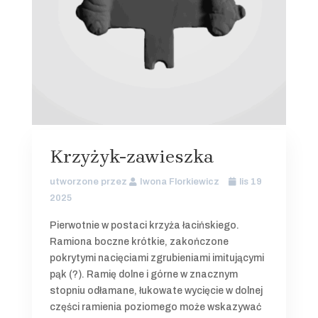
Krzyżyk-zawieszka
utworzone przez
Iwona Florkiewicz
lis 19
2025
Pierwotnie w postaci krzyża łacińskiego.
Ramiona boczne krótkie, zakończone
pokrytymi nacięciami zgrubieniami imitującymi
pąk (?). Ramię dolne i górne w znacznym
stopniu odłamane, łukowate wycięcie w dolnej
części ramienia poziomego może wskazywać