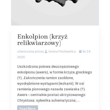
Enkolpion (krzyż
relikwiarzowy)
utworzone przez
Iwona Florkiewicz
lis 19
2025
Uszkodzona połowa dwuczęściowego
enkolpionu (awers), w formie krzyża greckiego
(?). Zakończenia ramion zaoblone,
wyodrębnione występami (łezkami). W osi
ramienia pionowego nasada zawiaska (?).
Awers – centralnie postać ukrzyżowanego
Chrystusa; sylwetka schematyczna;...
Read More