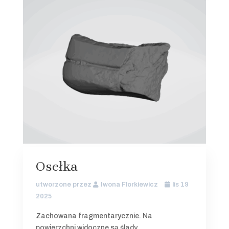
Osełka
utworzone przez
Iwona Florkiewicz
lis 19
2025
Zachowana fragmentarycznie. Na
powierzchni widoczne są ślady