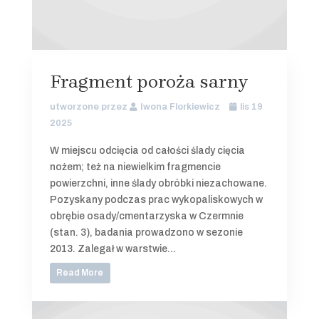
Fragment poroża sarny
utworzone przez
Iwona Florkiewicz
lis 19
2025
W miejscu odcięcia od całości ślady cięcia
nożem; też na niewielkim fragmencie
powierzchni, inne ślady obróbki niezachowane.
Pozyskany podczas prac wykopaliskowych w
obrębie osady/cmentarzyska w Czermnie
(stan. 3), badania prowadzono w sezonie
2013. Zalegał w warstwie...
Read More