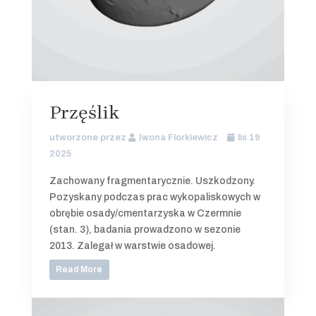
Przęślik
utworzone przez
Iwona Florkiewicz
lis 19
2025
Zachowany fragmentarycznie. Uszkodzony.
Pozyskany podczas prac wykopaliskowych w
obrębie osady/cmentarzyska w Czermnie
(stan. 3), badania prowadzono w sezonie
2013. Zalegał w warstwie osadowej.
Read More