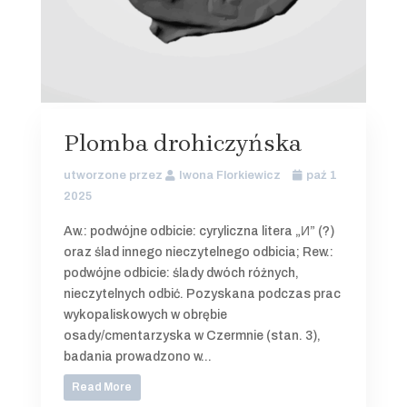
Plomba drohiczyńska
utworzone przez
Iwona Florkiewicz
paź 1
2025
Aw.: podwójne odbicie: cyryliczna litera „И” (?)
oraz ślad innego nieczytelnego odbicia; Rew.:
podwójne odbicie: ślady dwóch różnych,
nieczytelnych odbić. Pozyskana podczas prac
wykopaliskowych w obrębie
osady/cmentarzyska w Czermnie (stan. 3),
badania prowadzono w...
Read More