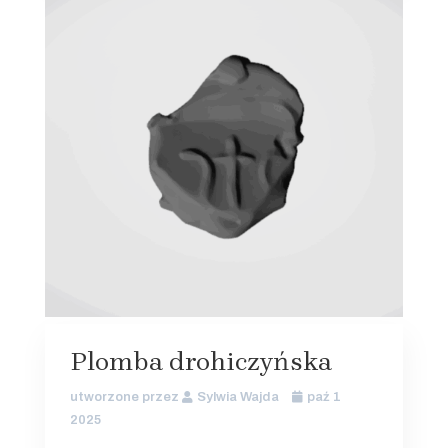
Plomba drohiczyńska
utworzone przez
Sylwia Wajda
paź 1
2025