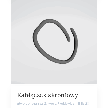
Kabłączek skroniowy
utworzone przez
Iwona Florkiewicz
lis 23