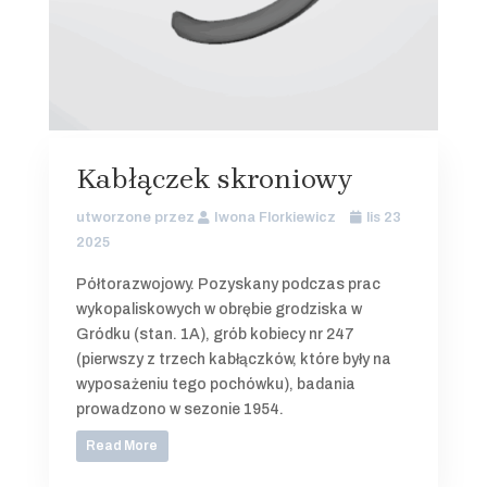
Kabłączek skroniowy
utworzone przez
Iwona Florkiewicz
lis 23
2025
Półtorazwojowy. Pozyskany podczas prac
wykopaliskowych w obrębie grodziska w
Gródku (stan. 1A), grób kobiecy nr 247
(pierwszy z trzech kabłączków, które były na
wyposażeniu tego pochówku), badania
prowadzono w sezonie 1954.
Read More