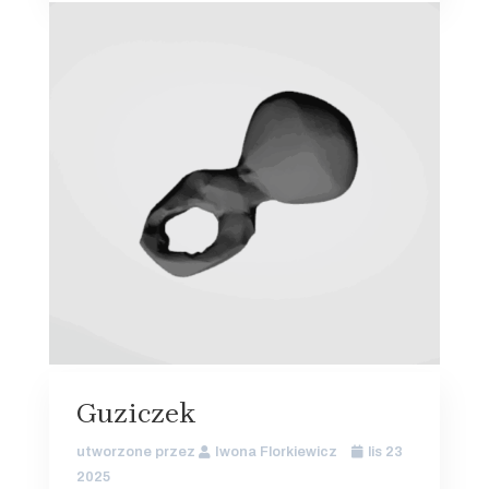
Guziczek
utworzone przez
Iwona Florkiewicz
lis 23
2025