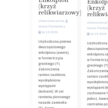
Enkolp
(krzyż
(krzyż
relikwiarzowy)
relikw
utworzone przez
utworzone p
Iwona Florkiewicz
Iwona Florkie
lis 19 2025
lis 19 2025
Uszkodzona połowa
Uszkodzona
dwuczęściowego
dwuczęścio
enkolpionu (awers),
enkolpionu (
w formie krzyża
w formie krz
greckiego (?).
greckiego (?)
Zakończenia
Zakończeni
ramion zaoblone,
ramion zaobl
wyodrębnione
wyodrębnion
występami
występami (ł
(łezkami). W osi
zachowane t
ramienia pionowego
jedno). Awers
nasada zawiaska
centralnie p