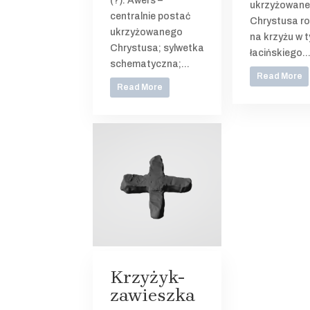
(?). Awers –
ukrzyżowan
centralnie postać
Chrystusa ro
ukrzyżowanego
na krzyżu w t
Chrystusa; sylwetka
łacińskiego..
schematyczna;...
Read More
Read More
Krzyżyk-
zawieszka