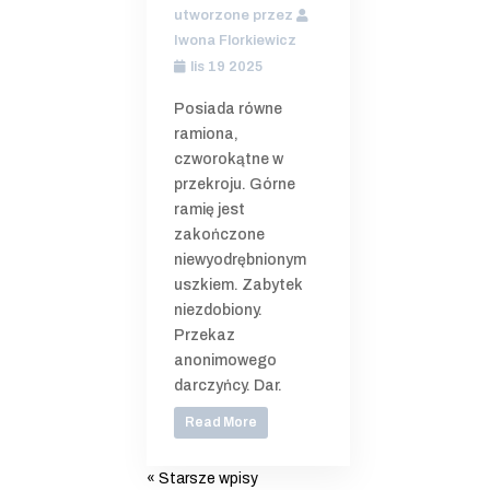
utworzone przez
Iwona Florkiewicz
lis 19 2025
Posiada równe
ramiona,
czworokątne w
przekroju. Górne
ramię jest
zakończone
niewyodrębnionym
uszkiem. Zabytek
niezdobiony.
Przekaz
anonimowego
darczyńcy. Dar.
Read More
« Starsze wpisy