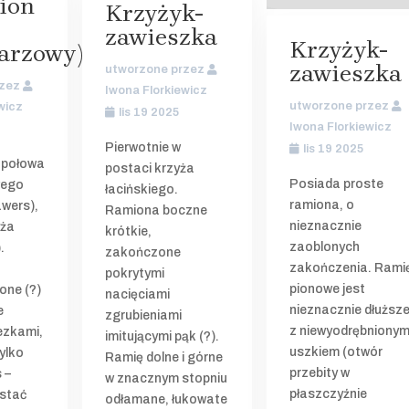
ion
Krzyżyk-
zawieszka
Krzyżyk-
iarzowy)
zawieszka
utworzone przez
rzez
Iwona Florkiewicz
utworzone przez
wicz
lis 19 2025
Iwona Florkiewicz
Pierwotnie w
lis 19 2025
 połowa
postaci krzyża
Posiada proste
wego
łacińskiego.
ramiona, o
awers),
Ramiona boczne
nieznacznie
yża
krótkie,
zaoblonych
.
zakończone
zakończenia. Rami
a
pokrytymi
pionowe jest
one (?)
nacięciami
nieznacznie dłuższe
e
zgrubieniami
z niewyodrębniony
ezkami,
imitującymi pąk (?).
uszkiem (otwór
ylko
Ramię dolne i górne
przebity w
 –
w znacznym stopniu
płaszczyźnie
ostać
odłamane, łukowate