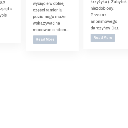
krzyżyka). Zabytek
ego
wycięcie w dolnej
niezdobiony.
zpięta
części ramienia
Przekaz
ypie
poziomego może
anonimowego
.
wskazywać na
darczyńcy. Dar.
mocowanie nitem...
Read More
Read More