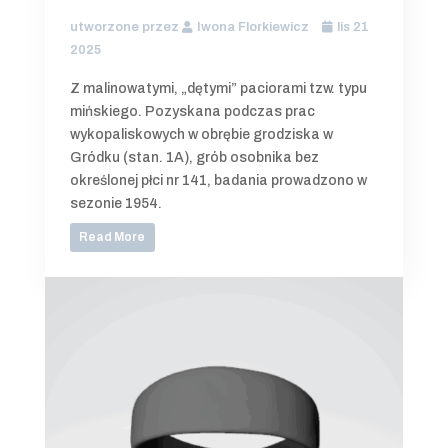
utworzone przez
Iwona Florkiewicz
lis 21
2025
Z malinowatymi, „dętymi” paciorami tzw. typu
mińskiego. Pozyskana podczas prac
wykopaliskowych w obrębie grodziska w
Gródku (stan. 1A), grób osobnika bez
określonej płci nr 141, badania prowadzono w
sezonie 1954.
Read More