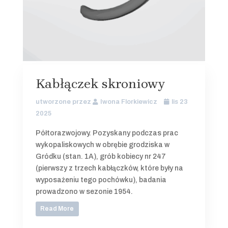
Kabłączek skroniowy
utworzone przez
Iwona Florkiewicz
lis 23
2025
Półtorazwojowy. Pozyskany podczas prac
wykopaliskowych w obrębie grodziska w
Gródku (stan. 1A), grób kobiecy nr 247
(pierwszy z trzech kabłączków, które były na
wyposażeniu tego pochówku), badania
prowadzono w sezonie 1954.
Read More