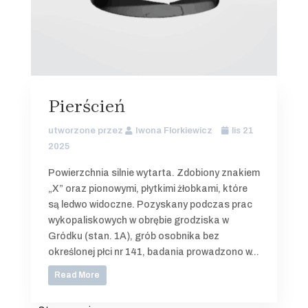
Pierścień
utworzone przez
Iwona Florkiewicz
lis 21
2025
Powierzchnia silnie wytarta. Zdobiony znakiem
„X” oraz pionowymi, płytkimi żłobkami, które
są ledwo widoczne. Pozyskany podczas prac
wykopaliskowych w obrębie grodziska w
Gródku (stan. 1A), grób osobnika bez
określonej płci nr 141, badania prowadzono w...
Read More