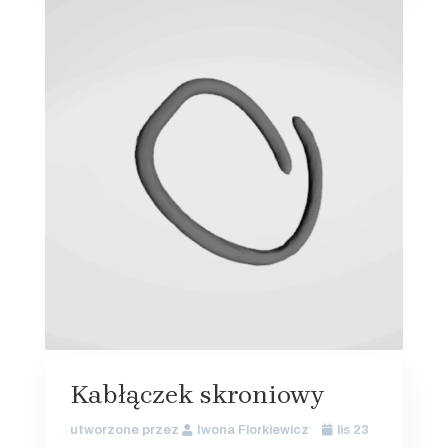
Kabłączek skroniowy
utworzone przez
Iwona Florkiewicz
lis 23