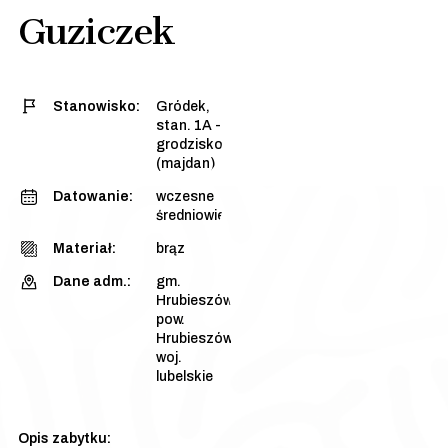
Guziczek
Stanowisko:
Gródek,
stan. 1A -
grodzisko
(majdan)
Datowanie:
wczesne
średniowiecze
Materiał:
brąz
Dane adm.:
gm.
Hrubieszów,
pow.
Hrubieszów,
woj.
lubelskie