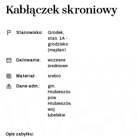
Kabłączek skroniowy
Stanowisko:
Gródek,
stan. 1A -
grodzisko
(majdan)
Datowanie:
wczesne
średniowiecze
Materiał:
srebro
Dane adm.:
gm.
Hrubieszów,
pow.
Hrubieszów,
woj.
lubelskie