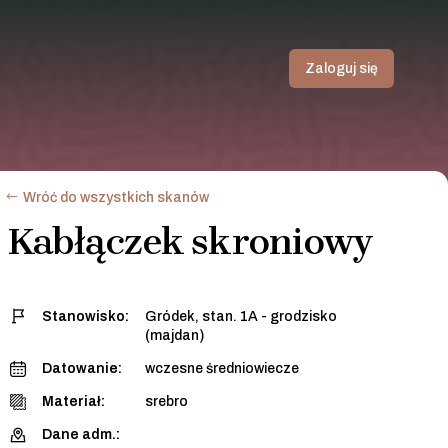
Zaloguj się
Wróć do wszystkich skanów
Kabłączek skroniowy
Stanowisko:
Gródek, stan. 1A - grodzisko
(majdan)
Datowanie:
wczesne średniowiecze
Materiał:
srebro
Dane adm.: