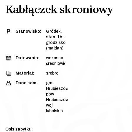
Kabłączek skroniowy
Stanowisko:
Gródek,
stan. 1A -
grodzisko
(majdan)
Datowanie:
wczesne
średniowiecze
Materiał:
srebro
Dane adm.:
gm.
Hrubieszów,
pow.
Hrubieszów,
woj.
lubelskie