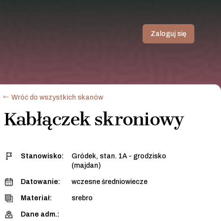
Zaloguj się
Wróć do wszystkich skanów
Kabłączek skroniowy
Stanowisko:
Gródek, stan. 1A - grodzisko
(majdan)
Datowanie:
wczesne średniowiecze
Materiał:
srebro
Dane adm.: