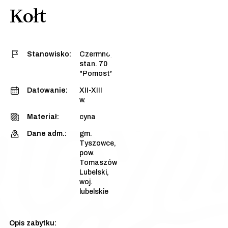
Kołt
Stanowisko:
Czermno,
stan. 70
"Pomost"
Datowanie:
XII-XIII
w.
Materiał:
cyna
Dane adm.:
gm.
Tyszowce,
pow.
Tomaszów
Lubelski,
woj.
lubelskie