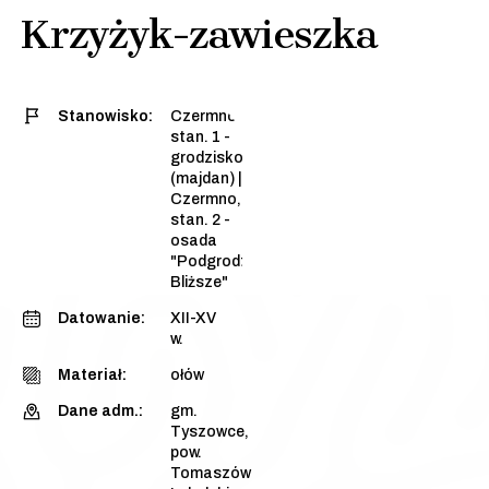
Krzyżyk-zawieszka
Stanowisko:
Czermno,
stan. 1 -
grodzisko
(majdan)
|
Czermno,
stan. 2 -
osada
"Podgrodzie
Bliższe"
Datowanie:
XII-XV
w.
Materiał:
ołów
Dane adm.:
gm.
Tyszowce,
pow.
Tomaszów