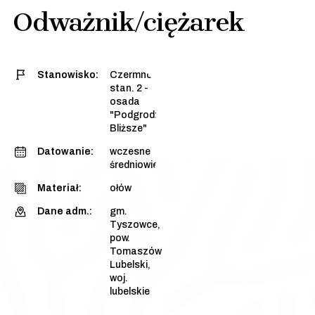
Odważnik/ciężarek
Stanowisko:
Czermno,
stan. 2 -
osada
"Podgrodzie
Bliższe"
Datowanie:
wczesne
średniowiecze
Materiał:
ołów
Dane adm.:
gm.
Tyszowce,
pow.
Tomaszów
Lubelski,
woj.
lubelskie