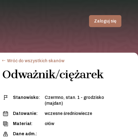
Zaloguj się
Wróć do wszystkich skanów
Odważnik/ciężarek
Stanowisko:
Czermno, stan. 1 - grodzisko
(majdan)
Datowanie:
wczesne średniowiecze
Materiał:
ołów
Dane adm.: