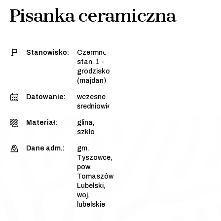
Pisanka ceramiczna
Stanowisko:
Czermno,
stan. 1 -
grodzisko
(majdan)
Datowanie:
wczesne
średniowiecze
Materiał:
glina,
szkło
Dane adm.:
gm.
Tyszowce,
pow.
Tomaszów
Lubelski,
woj.
lubelskie