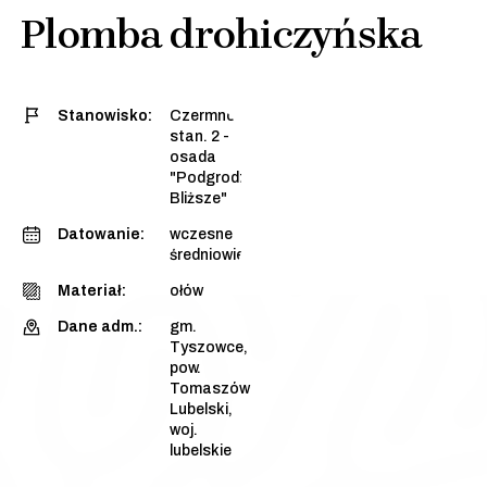
Plomba drohiczyńska
Stanowisko:
Czermno,
stan. 2 -
osada
"Podgrodzie
Bliższe"
Datowanie:
wczesne
średniowiecze
Materiał:
ołów
Dane adm.:
gm.
Tyszowce,
pow.
Tomaszów
Lubelski,
woj.
lubelskie