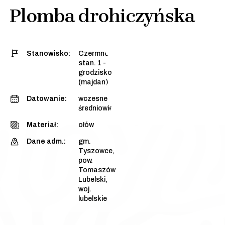
Plomba drohiczyńska
Stanowisko:
Czermno,
stan. 1 -
grodzisko
(majdan)
Datowanie:
wczesne
średniowiecze
Materiał:
ołów
Dane adm.:
gm.
Tyszowce,
pow.
Tomaszów
Lubelski,
woj.
lubelskie