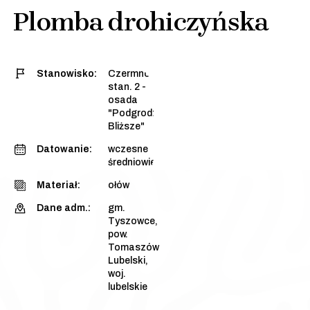
Plomba drohiczyńska
Stanowisko:
Czermno,
stan. 2 -
osada
"Podgrodzie
Bliższe"
Datowanie:
wczesne
średniowiecze
Materiał:
ołów
Dane adm.:
gm.
Tyszowce,
pow.
Tomaszów
Lubelski,
woj.
lubelskie