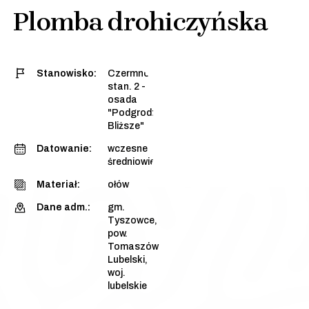
Plomba drohiczyńska
Stanowisko:
Czermno,
stan. 2 -
osada
"Podgrodzie
Bliższe"
Datowanie:
wczesne
średniowiecze
Materiał:
ołów
Dane adm.:
gm.
Tyszowce,
pow.
Tomaszów
Lubelski,
woj.
lubelskie