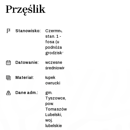
Przęślik
Stanowisko:
Czermno,
stan. 1 -
fosa (u
podnóża
grodziska)
Datowanie:
wczesne
średniowiecze
Materiał:
łupek
owrucki
Dane adm.:
gm.
Tyszowce,
pow.
Tomaszów
Lubelski,
woj.
lubelskie