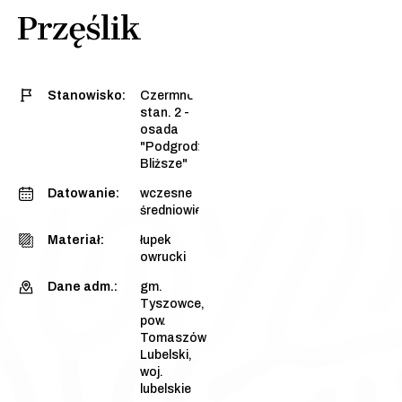
Przęślik
Stanowisko:
Czermno,
stan. 2 -
osada
"Podgrodzie
Bliższe"
Datowanie:
wczesne
średniowiecze
Materiał:
łupek
owrucki
Dane adm.:
gm.
Tyszowce,
pow.
Tomaszów
Lubelski,
woj.
lubelskie