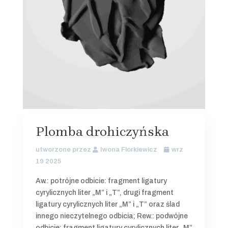
Plomba drohiczyńska
utworzone przez
Iwona Florkiewicz
wrz
19 2025
Aw.: potrójne odbicie: fragment ligatury
cyrylicznych liter „M” i „T”, drugi fragment
ligatury cyrylicznych liter „M” i „T” oraz ślad
innego nieczytelnego odbicia; Rew.: podwójne
odbicie: fragment ligatury cyrylicznych liter „M”