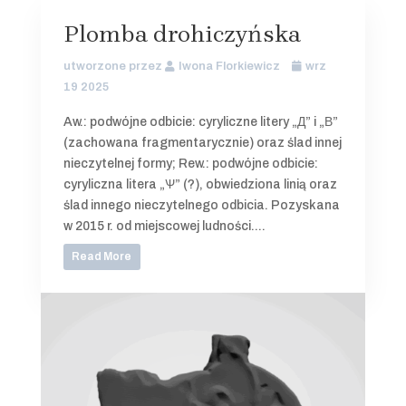
Plomba drohiczyńska
utworzone przez
Iwona Florkiewicz
wrz
19 2025
Aw.: podwójne odbicie: cyryliczne litery „Д” i „В”
(zachowana fragmentarycznie) oraz ślad innej
nieczytelnej formy; Rew.: podwójne odbicie:
cyryliczna litera „Ѱ” (?), obwiedziona linią oraz
ślad innego nieczytelnego odbicia. Pozyskana
w 2015 r. od miejscowej ludności....
Read More