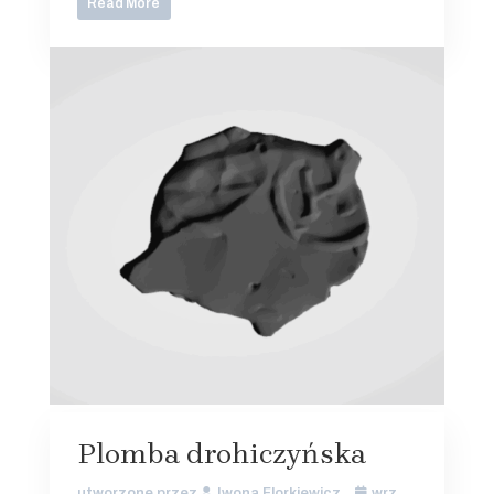
Read More
Plomba drohiczyńska
utworzone przez
Iwona Florkiewicz
wrz