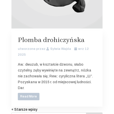
Plomba drohiczyńska
utworzone przez
Sylwia Wajda
wrz 12
2025
Aw.: dwuzub, w kształcie dzwonu, słabo
czytelny, zęby wywinięte na zewnątrz, nóżka
nie zachowała się; Rew.: cyryliczna litera „Ш”.
Pozyskana w 2015 r. od miejscowej ludności.
Dar.
Read More
« Starsze wpisy