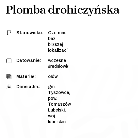
Plomba drohiczyńska
Stanowisko:
Czermno,
bez
bliższej
lokalizacji
Datowanie:
wczesne
średniowiecze
Materiał:
ołów
Dane adm.:
gm.
Tyszowce,
pow.
Tomaszów
Lubelski,
woj.
lubelskie