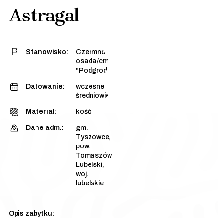
Astragal
Stanowisko:
Czermno, stan. 3 -
osada/cmentarzysko
"Podgrodzie Dalsze"
Datowanie:
wczesne
średniowiecze
Materiał:
kość
Dane adm.:
gm.
Tyszowce,
pow.
Tomaszów
Lubelski,
woj.
lubelskie