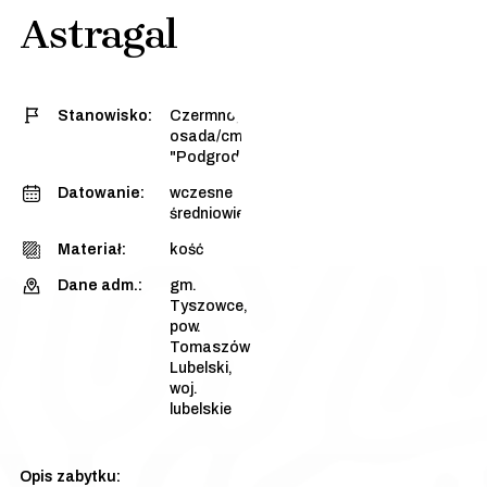
Astragal
Stanowisko:
Czermno, stan. 3 -
osada/cmentarzysko
"Podgrodzie Dalsze"
Datowanie:
wczesne
średniowiecze
Materiał:
kość
Dane adm.:
gm.
Tyszowce,
pow.
Tomaszów
Lubelski,
woj.
lubelskie