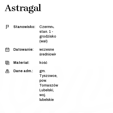
Astragal
Stanowisko:
Czermno,
stan. 1 -
grodzisko
(wał)
Datowanie:
wczesne
średniowiecze
Materiał:
kość
Dane adm.:
gm.
Tyszowce,
pow.
Tomaszów
Lubelski,
woj.
lubelskie