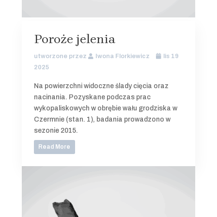
Poroże jelenia
utworzone przez
Iwona Florkiewicz
lis 19
2025
Na powierzchni widoczne ślady cięcia oraz
nacinania. Pozyskane podczas prac
wykopaliskowych w obrębie wału grodziska w
Czermnie (stan. 1), badania prowadzono w
sezonie 2015.
Read More