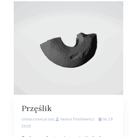
Przęślik
utworzone przez
Iwona Florkiewicz
lis 19
2025