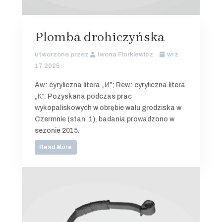
Plomba drohiczyńska
utworzone przez
Iwona Florkiewicz
wrz
17 2025
Aw.: cyryliczna litera „И”; Rew.: cyryliczna litera
„К”. Pozyskana podczas prac
wykopaliskowych w obrębie wału grodziska w
Czermnie (stan. 1), badania prowadzono w
sezonie 2015.
Read More