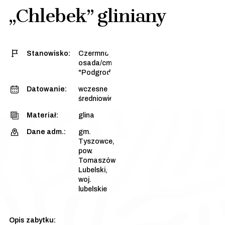
„Chlebek” gliniany
Stanowisko:
Czermno, stan. 3 -
osada/cmentarzysko
"Podgrodzie Dalsze"
Datowanie:
wczesne
średniowiecze
Materiał:
glina
Dane adm.:
gm.
Tyszowce,
pow.
Tomaszów
Lubelski,
woj.
lubelskie