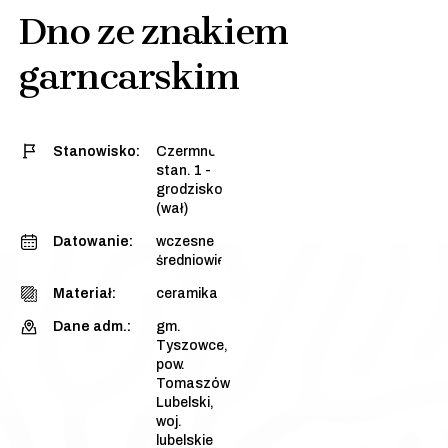
Dno ze znakiem
garncarskim
Stanowisko:
Czermno,
stan. 1 -
grodzisko
(wał)
Datowanie:
wczesne
średniowiecze
Materiał:
ceramika
Dane adm.:
gm.
Tyszowce,
pow.
Tomaszów
Lubelski,
woj.
lubelskie