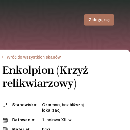
Zaloguj się
Wróć do wszystkich skanów
Enkolpion (Krzyż
relikwiarzowy)
Stanowisko:
Czermno, bez bliższej
lokalizacji
Datowanie:
1. połowa XIII w.
Materiał:
brąz