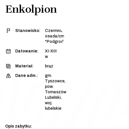
Enkolpion
Stanowisko:
Czermno, stan. 3 -
osada/cmentarzysko
"Podgrodzie Dalsze"
Datowanie:
XI-XIII
w.
Materiał:
brąz
Dane adm.:
gm.
Tyszowce,
pow.
Tomaszów
Lubelski,
woj.
lubelskie