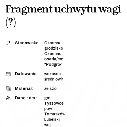
Fragment uchwytu wagi
(?)
Stanowisko:
Czermno, stan. 1 -
grodzisko (majdan)
|
Czermno, stan. 3 -
osada/cmentarzysko
"Podgrodzie Dalsze"
Datowanie:
wczesne
średniowiecze
Materiał:
żelazo
Dane adm.:
gm.
Tyszowce,
pow.
Tomaszów
Lubelski,
woj.