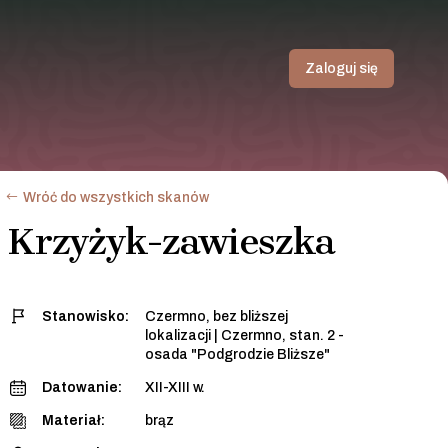
Zaloguj się
Wróć do wszystkich skanów
Krzyżyk-zawieszka
Stanowisko:
Czermno, bez bliższej
lokalizacji
|
Czermno, stan. 2 -
osada "Podgrodzie Bliższe"
Datowanie:
XII-XIII w.
Materiał:
brąz