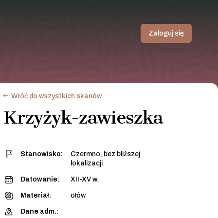
Zaloguj się
Wróć do wszystkich skanów
Krzyżyk-zawieszka
Stanowisko:
Czermno, bez bliższej
lokalizacji
Datowanie:
XII-XV w.
Materiał:
ołów
Dane adm.: