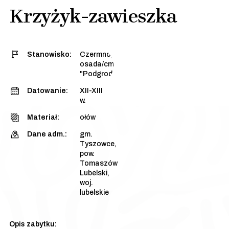
Krzyżyk-zawieszka
Stanowisko:
Czermno, stan. 3 -
osada/cmentarzysko
"Podgrodzie Dalsze"
Datowanie:
XII-XIII
w.
Materiał:
ołów
Dane adm.:
gm.
Tyszowce,
pow.
Tomaszów
Lubelski,
woj.
lubelskie