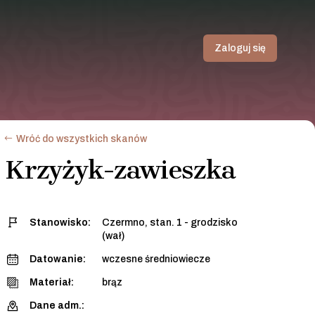
Zaloguj się
Wróć do wszystkich skanów
Krzyżyk-zawieszka
Stanowisko:
Czermno, stan. 1 - grodzisko
(wał)
Datowanie:
wczesne średniowiecze
Materiał:
brąz
Dane adm.: