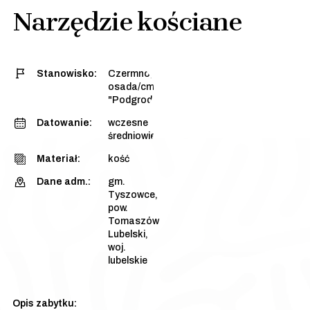
Narzędzie kościane
Stanowisko:
Czermno, stan. 3 -
osada/cmentarzysko
"Podgrodzie Dalsze"
Datowanie:
wczesne
średniowiecze
Materiał:
kość
Dane adm.:
gm.
Tyszowce,
pow.
Tomaszów
Lubelski,
woj.
lubelskie