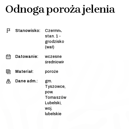
Odnoga poroża jelenia
Stanowisko:
Czermno,
stan. 1 -
grodzisko
(wał)
Datowanie:
wczesne
średniowiecze
Materiał:
poroże
Dane adm.:
gm.
Tyszowce,
pow.
Tomaszów
Lubelski,
woj.
lubelskie