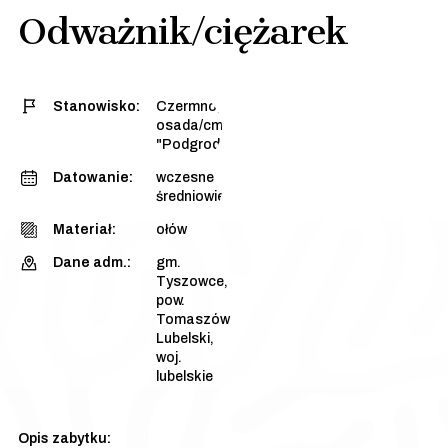
Odważnik/ciężarek
Stanowisko:
Czermno, stan. 3 -
osada/cmentarzysko
"Podgrodzie Dalsze"
Datowanie:
wczesne
średniowiecze
Materiał:
ołów
Dane adm.:
gm.
Tyszowce,
pow.
Tomaszów
Lubelski,
woj.
lubelskie