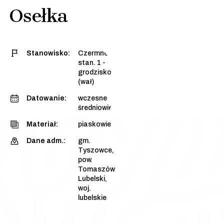
Osełka
Stanowisko:
Czermno,
stan. 1 -
grodzisko
(wał)
Datowanie:
wczesne
średniowiecze
Materiał:
piaskowiec
Dane adm.:
gm.
Tyszowce,
pow.
Tomaszów
Lubelski,
woj.
lubelskie