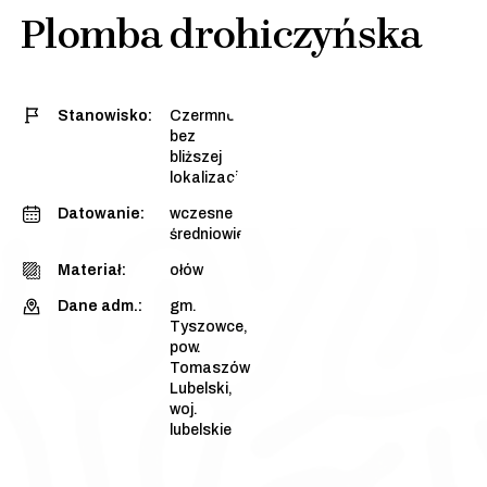
Plomba drohiczyńska
Stanowisko:
Czermno,
bez
bliższej
lokalizacji
Datowanie:
wczesne
średniowiecze
Materiał:
ołów
Dane adm.:
gm.
Tyszowce,
pow.
Tomaszów
Lubelski,
woj.
lubelskie