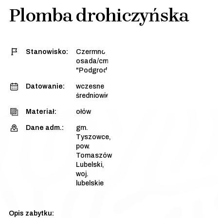
Plomba drohiczyńska
Stanowisko:
Czermno, stan. 3 -
osada/cmentarzysko
"Podgrodzie Dalsze"
Datowanie:
wczesne
średniowiecze
Materiał:
ołów
Dane adm.:
gm.
Tyszowce,
pow.
Tomaszów
Lubelski,
woj.
lubelskie