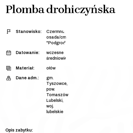
Plomba drohiczyńska
Stanowisko:
Czermno, stan. 3 -
osada/cmentarzysko
"Podgrodzie Dalsze"
Datowanie:
wczesne
średniowiecze
Materiał:
ołów
Dane adm.:
gm.
Tyszowce,
pow.
Tomaszów
Lubelski,
woj.
lubelskie