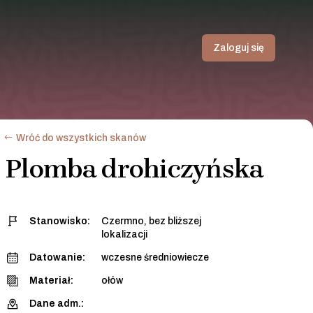
Zaloguj się
Wróć do wszystkich skanów
Plomba drohiczyńska
Stanowisko:
Czermno, bez bliższej
lokalizacji
Datowanie:
wczesne średniowiecze
Materiał:
ołów
Dane adm.: