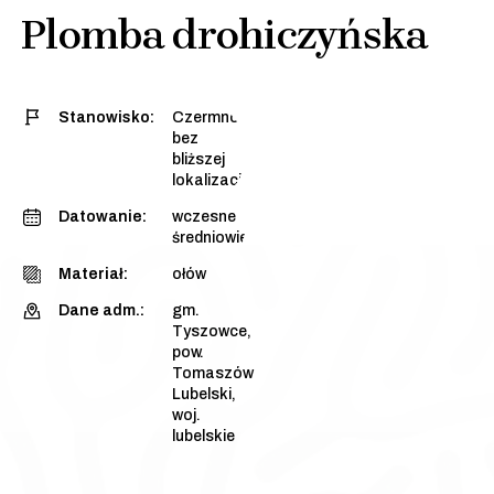
Plomba drohiczyńska
Stanowisko:
Czermno,
bez
bliższej
lokalizacji
Datowanie:
wczesne
średniowiecze
Materiał:
ołów
Dane adm.:
gm.
Tyszowce,
pow.
Tomaszów
Lubelski,
woj.
lubelskie