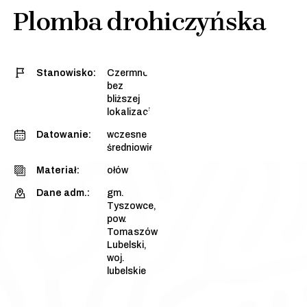
Plomba drohiczyńska
Stanowisko:
Czermno,
bez
bliższej
lokalizacji
Datowanie:
wczesne
średniowiecze
Materiał:
ołów
Dane adm.:
gm.
Tyszowce,
pow.
Tomaszów
Lubelski,
woj.
lubelskie