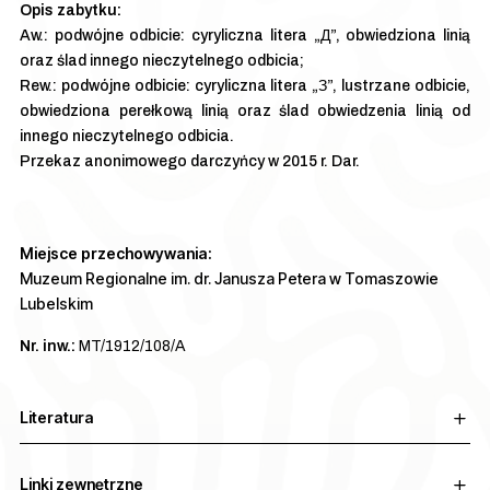
Aw.: podwójne odbicie: cyryliczna litera „Д”, obwiedziona linią
oraz ślad innego nieczytelnego odbicia;
Rew.: podwójne odbicie: cyryliczna litera „З”, lustrzane odbicie,
obwiedziona perełkową linią oraz ślad obwiedzenia linią od
innego nieczytelnego odbicia.
Przekaz anonimowego darczyńcy w 2015 r. Dar.
Miejsce przechowywania:
Muzeum Regionalne im. dr. Janusza Petera w Tomaszowie
Lubelskim
Nr. inw.:
MT/1912/108/A
Literatura
Linki zewnętrzne