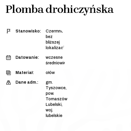
Plomba drohiczyńska
Stanowisko:
Czermno,
bez
bliższej
lokalizacji
Datowanie:
wczesne
średniowiecze
Materiał:
ołów
Dane adm.:
gm.
Tyszowce,
pow.
Tomaszów
Lubelski,
woj.
lubelskie